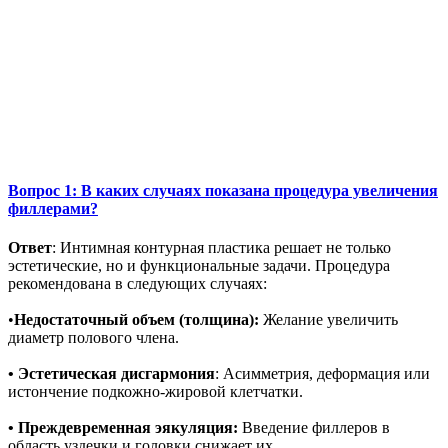
Вопрос 1: В каких случаях показана процедура увеличения
филлерами?
Ответ
: Интимная контурная пластика решает не только
эстетические, но и функциональные задачи. Процедура
рекомендована в следующих случаях:
•
Недостаточный объем (толщина):
Желание увеличить
диаметр полового члена.
• Эстетическая дисгармония
: Асимметрия, деформация или
истончение подкожно-жировой клетчатки.
• Преждевременная эякуляция:
Введение филлеров в
область уздечки и головки снижает их