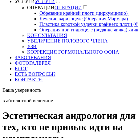
УСЛУГИ
УСЛУГИ
ОПЕРАЦИИ
ОПЕРАЦИИ
Обрезание крайней плоти (циркумцизио)
Лечение варикоцеле (Операция Мармара)
Пластика короткой уздечки крайнего плоти (
Операция при гидроцеле (водянке яичка) яич
КОНСУЛЬТАЦИЯ
УВЕЛИЧЕНИЕ ПОЛОВОГО ЧЛЕНА
УЗИ
КОРРЕКЦИЯ ГОРМОНАЛЬНОГО ФОНА
ЗАБОЛЕВАНИЯ
ФОТОГАЛЕРЕЯ
БЛОГ
ЕСТЬ ВОПРОСЫ?
КОНТАКТЫ
Ваша уверенность
в абсолютной величине.
Эстетическая андрология для
тех, кто не привык идти на