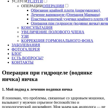
УСЛУГИ
УСЛУГИ
ОПЕРАЦИИ
ОПЕРАЦИИ
Обрезание крайней плоти (циркумцизио)
Лечение варикоцеле (Операция Мармара)
Пластика короткой уздечки крайнего плоти (
Операция при гидроцеле (водянке яичка) яич
КОНСУЛЬТАЦИЯ
УВЕЛИЧЕНИЕ ПОЛОВОГО ЧЛЕНА
УЗИ
КОРРЕКЦИЯ ГОРМОНАЛЬНОГО ФОНА
ЗАБОЛЕВАНИЯ
ФОТОГАЛЕРЕЯ
БЛОГ
ЕСТЬ ВОПРОСЫ?
КОНТАКТЫ
Операция при гидроцеле (водянке
яичка) яичка
1. Мой подход к лечению водянки яичка
Я понимаю, что проблемы, связанные со здоровьем мошонки,
вызывают у мужчин серьезное беспокойство и
психологический дискомфорт. Моя задача как андролога — не