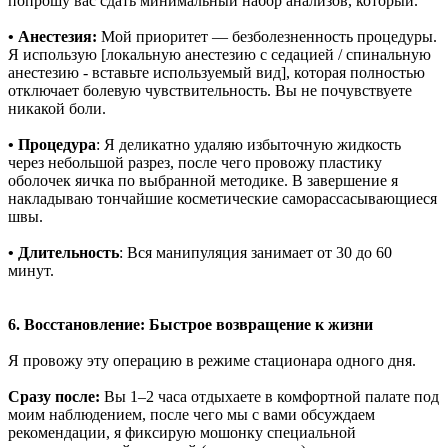
попрошу вас сдать минимальный набор анализов, который.
• Анестезия:
Мой приоритет — безболезненность процедуры.
Я использую [локальную анестезию с седацией / спинальную
анестезию - вставьте используемый вид], которая полностью
отключает болевую чувствительность. Вы не почувствуете
никакой боли.
• Процедура
: Я деликатно удаляю избыточную жидкость
через небольшой разрез, после чего провожу пластику
оболочек яичка по выбранной методике. В завершение я
накладываю тончайшие косметические саморассасывающиеся
швы.
• Длительность
: Вся манипуляция занимает от 30 до 60
минут.
6. Восстановление: Быстрое возвращение к жизни
Я провожу эту операцию в режиме стационара одного дня.
Сразу после:
Вы 1–2 часа отдыхаете в комфортной палате под
моим наблюдением, после чего мы с вами обсуждаем
рекомендации, я фиксирую мошонку специальной