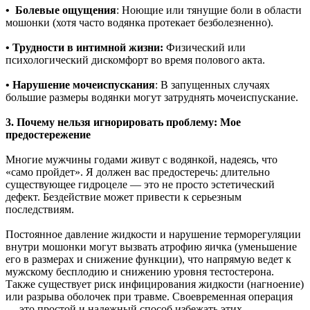
• Болевые ощущения
: Ноющие или тянущие боли в области
мошонки (хотя часто водянка протекает безболезненно).
• Трудности в интимной жизни:
Физический или
психологический дискомфорт во время полового акта.
• Нарушение мочеиспускания
: В запущенных случаях
большие размеры водянки могут затруднять мочеиспускание.
3. Почему нельзя игнорировать проблему: Мое
предостережение
Многие мужчины годами живут с водянкой, надеясь, что
«само пройдет». Я должен вас предостеречь: длительно
существующее гидроцеле — это не просто эстетический
дефект. Бездействие может привести к серьезным
последствиям.
Постоянное давление жидкости и нарушение терморегуляции
внутри мошонки могут вызвать атрофию яичка (уменьшение
его в размерах и снижение функции), что напрямую ведет к
мужскому бесплодию и снижению уровня тестостерона.
Также существует риск инфицирования жидкости (нагноение)
или разрыва оболочек при травме. Своевременная операция
— это простой и надежный способ избежать этих